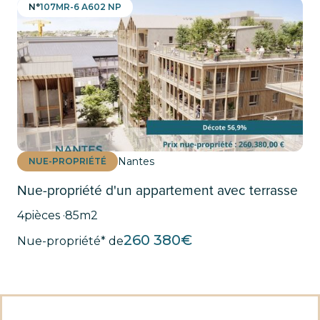
N°
107MR-6 A602 NP
Nantes
NUE-PROPRIÉTÉ
Nue-propriété d'un appartement avec terrasse
4
pièces ·
85
m2
260 380
€
Nue-propriété* de