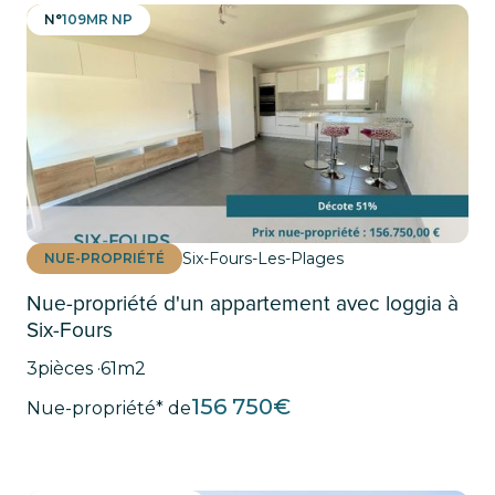
N°
109MR NP
Six-Fours-Les-Plages
NUE-PROPRIÉTÉ
Nue-propriété d'un appartement avec loggia à
Six-Fours
3
pièces ·
61
m2
156 750
€
Nue-propriété* de