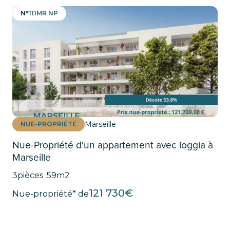
N°
111MR NP
Marseille
NUE-PROPRIÉTÉ
Nue-Propriété d'un appartement avec loggia à
Marseille
3
pièces ·
59
m2
121 730
€
Nue-propriété* de