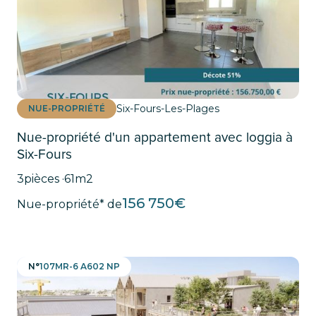
Six-Fours-Les-Plages
NUE-PROPRIÉTÉ
Nue-propriété d'un appartement avec loggia à
Six-Fours
3
pièces ·
61
m2
156 750
€
Nue-propriété* de
N°
107MR-6 A602 NP