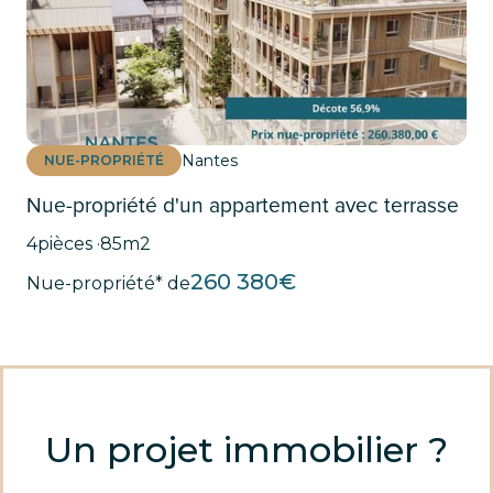
Nantes
NUE-PROPRIÉTÉ
Nue-propriété d'un appartement avec terrasse
4
pièces ·
85
m2
260 380
€
Nue-propriété* de
Un projet immobilier ?