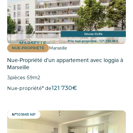
Marseille
NUE-PROPRIÉTÉ
Nue-Propriété d'un appartement avec loggia à
Marseille
3
pièces ·
59
m2
121 730
€
Nue-propriété* de
N°
109MR NP